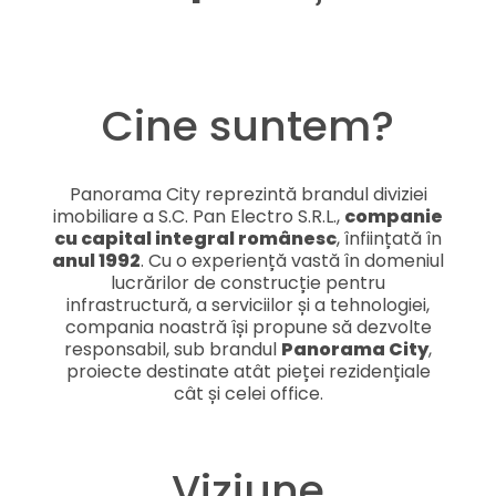
Cine suntem?
Panorama City reprezintă brandul diviziei
imobiliare a S.C. Pan Electro S.R.L.,
companie
cu capital integral românesc
, înființată în
anul 1992
. Cu o experiență vastă în domeniul
lucrărilor de construcție pentru
infrastructură, a serviciilor și a tehnologiei,
compania noastră își propune să dezvolte
responsabil, sub brandul
Panorama City
,
proiecte destinate atât pieței rezidențiale
cât și celei office.
Viziune