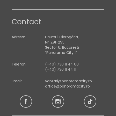
Contact
Adresa:
Drumul Ciorogârla,
Nr. 291-295
Sector 6, București
"Panorama City 1"
Telefon:
(+40) 730 11 44 00
(+40) 730 11 44 11
Email:
vanzari@panoramacity.ro
office@panoramacity.ro